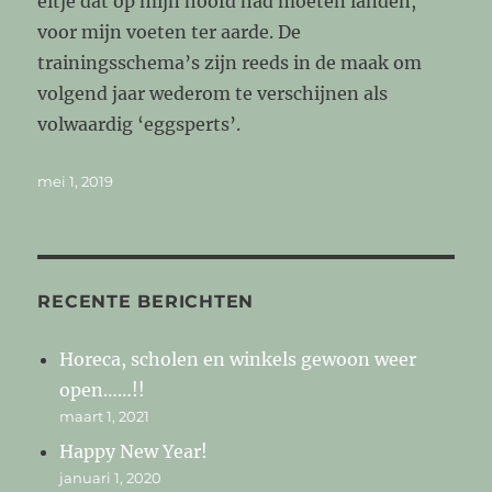
eitje dat op mijn hoofd had moeten landen,
voor mijn voeten ter aarde. De
trainingsschema’s zijn reeds in de maak om
volgend jaar wederom te verschijnen als
volwaardig ‘eggsperts’.
Geplaatst
mei 1, 2019
op
RECENTE BERICHTEN
Horeca, scholen en winkels gewoon weer
open……!!
maart 1, 2021
Happy New Year!
januari 1, 2020