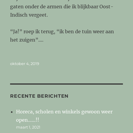
gaten onder de armen die ik blijkbaar Oost-
Indisch vergeet.
“Ja!” roep ik terug, “ik ben de tuin weer aan
het zuigen”….
Geplaatst
oktober 4, 2019
op
RECENTE BERICHTEN
Horeca, scholen en winkels gewoon weer
open……!!
maart 1, 2021