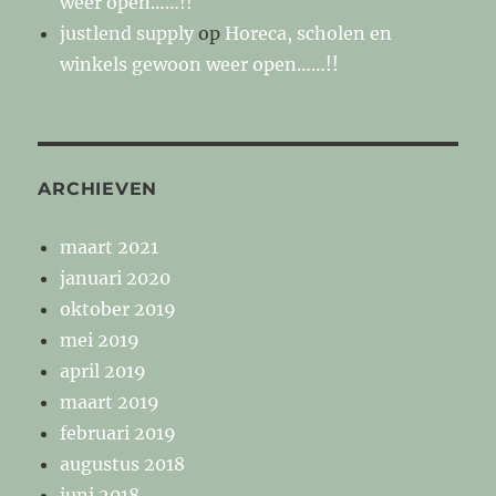
weer open……!!
justlend supply
op
Horeca, scholen en
winkels gewoon weer open……!!
ARCHIEVEN
maart 2021
januari 2020
oktober 2019
mei 2019
april 2019
maart 2019
februari 2019
augustus 2018
juni 2018