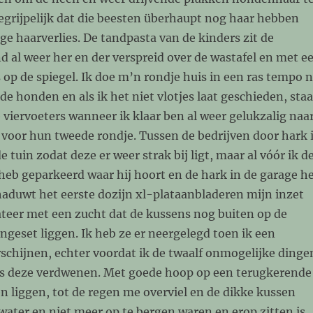
egrijpelijk dat die beesten überhaupt nog haar hebben
ge haarverlies. De tandpasta van de kinders zit de
 al weer her en der verspreid over de wastafel en met e
s op de spiegel. Ik doe m’n rondje huis in een ras tempo 
 de honden en als ik het niet vlotjes laat geschieden, sta
 viervoeters wanneer ik klaar ben al weer gelukzalig naa
 voor hun tweede rondje. Tussen de bedrijven door hark 
e tuin zodat deze er weer strak bij ligt, maar al vóór ik d
heb geparkeerd waar hij hoort en de hark in de garage h
haduwt het eerste dozijn xl-plataanbladeren mijn inzet
ateer met een zucht dat de kussens nog buiten op de
geset liggen. Ik heb ze er neergelegd toen ik een
schijnen, echter voordat ik de twaalf onmogelijke dinge
as deze verdwenen. Met goede hoop op een terugkerende
ven liggen, tot de regen me overviel en de dikke kussen
ater en niet meer op te bergen waren en erop zitten is