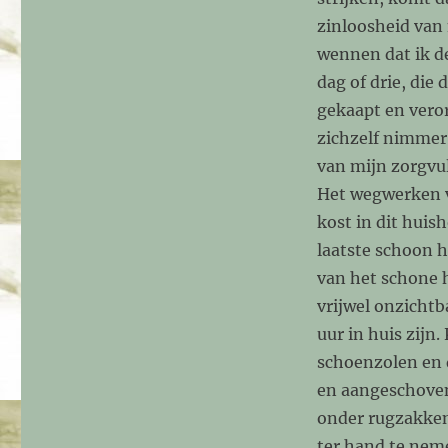
zinloosheid van
wennen dat ik d
dag of drie, di
gekaapt en veror
zichzelf nimmer 
van mijn zorgvul
Het wegwerken v
kost in dit huis
laatste schoon h
van het schone h
vrijwel onzicht
uur in huis zijn
schoenzolen en 
en aangeschoven
onder rugzakken 
ter hand te nem