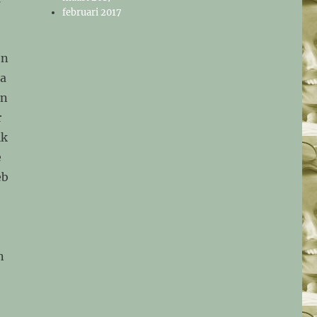
februari 2017
en
na
an
r
ik
e
eb
n