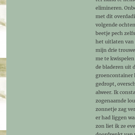
elimineren. Onb
met dit overdadi
volgende ochtend
beetje pech zelf
het uitlaten van
mijn drie trouwe
me te kwispelen
de bladeren uit d
groencontainer 
gedropt, oversc
alweer. Ik const
zogenaamde loun
zonnetje zag ver
er had liggen w
zon liet ik ze e
doordrenkt van w