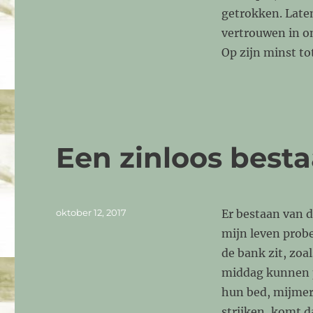
getrokken. Late
vertrouwen in o
Op zijn minst to
Een zinloos best
Geplaatst
oktober 12, 2017
Er bestaan van d
op
mijn leven probe
de bank zit, zoa
middag kunnen pe
hun bed, mijmer
strijken, komt 