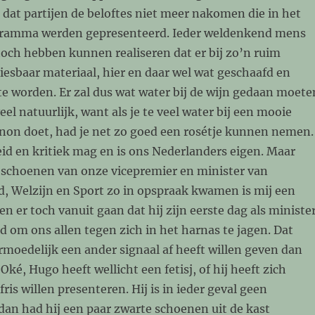
t dat partijen de beloftes niet meer nakomen die in het
gramma werden gepresenteerd. Ieder weldenkend mens
toch hebben kunnen realiseren dat er bij zo’n ruim
esbaar materiaal, hier en daar wel wat geschaafd en
e worden. Er zal dus wat water bij de wijn gedaan moete
el natuurlijk, want als je te veel water bij een mooie
non doet, had je net zo goed een rosétje kunnen nemen.
id en kritiek mag en is ons Nederlanders eigen. Maar
 schoenen van onze vicepremier en minister van
, Welzijn en Sport zo in opspraak kwamen is mij een
n er toch vanuit gaan dat hij zijn eerste dag als ministe
d om ons allen tegen zich in het harnas te jagen. Dat
rmoedelijk een ander signaal af heeft willen geven dan
Oké, Hugo heeft wellicht een fetisj, of hij heeft zich
ris willen presenteren. Hij is in ieder geval geen
an had hij een paar zwarte schoenen uit de kast