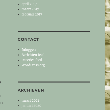
april 2017
maart 2017
februari 2017
CONTACT
Inloggen
Berichten feed
Reacties feed
WordPress.org
p
ARCHIEVEN
t
maart 2021
an
januari 2020