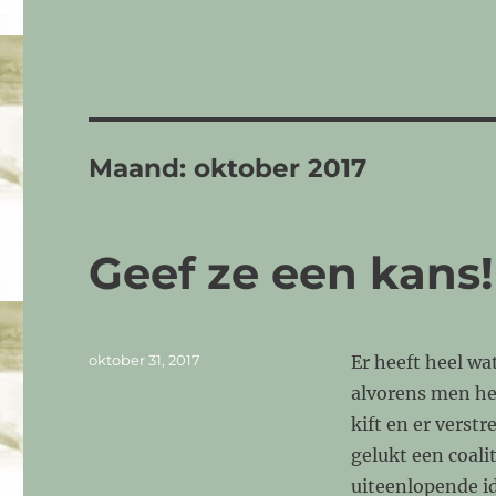
Maand:
oktober 2017
Geef ze een kans!
Geplaatst
oktober 31, 2017
Er heeft heel wa
op
alvorens men he
kift en er verstr
gelukt een coali
uiteenlopende i