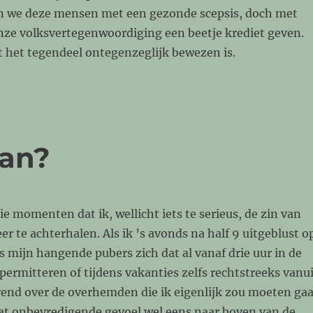
n we deze mensen met een gezonde scepsis, doch met
nze volksvertegenwoordiging een beetje krediet geven.
t het tegendeel ontegenzeglijk bewezen is.
aan?
ie momenten dat ik, wellicht iets te serieus, de zin van
er te achterhalen. Als ik ’s avonds na half 9 uitgeblust o
ls mijn hangende pubers zich dat al vanaf drie uur in de
rmitteren of tijdens vakanties zelfs rechtstreeks vanui
end over de overhemden die ik eigenlijk zou moeten ga
dat onbevredigende gevoel wel eens naar boven van de