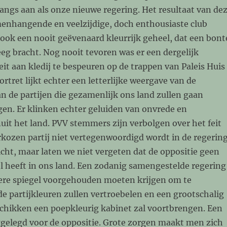
angs aan als onze nieuwe regering. Het resultaat van de
enhangende en veelzijdige, doch enthousiaste club
 ook een nooit geëvenaard kleurrijk geheel, dat een bont
eg bracht. Nog nooit tevoren was er een dergelijk
it aan kledij te bespeuren op de trappen van Paleis Huis
ortret lijkt echter een letterlijke weergave van de
an de partijen die gezamenlijk ons land zullen gaan
en. Er klinken echter geluiden van onvrede en
it het land. PVV stemmers zijn verbolgen over het feit
kozen partij niet vertegenwoordigd wordt in de regering
licht, maar laten we niet vergeten dat de oppositie geen
l heeft in ons land. Een zodanig samengestelde regering
dere spiegel voorgehouden moeten krijgen om te
 partijkleuren zullen vertroebelen en een grootschalig
chikken een poepkleurig kabinet zal voortbrengen. Een
gelegd voor de oppositie. Grote zorgen maakt men zich