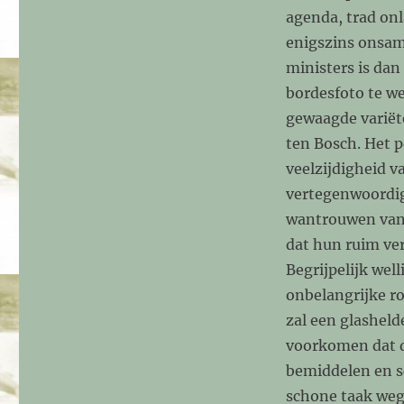
agenda, trad onl
enigszins onsam
ministers is dan
bordesfoto te we
gewaagde variëte
ten Bosch. Het p
veelzijdigheid v
vertegenwoordig
wantrouwen vanu
dat hun ruim ver
Begrijpelijk wel
onbelangrijke ro
zal een glashel
voorkomen dat de
bemiddelen en s
schone taak weg