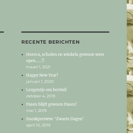
RECENTE BERICHTEN
Horeca, scholen en winkels gewoon weer
open……!!
maart 1, 2021
Happy New Year!
januari 1, 2020
Leugentje om bestwil
oktober 4, 2019
Pasen blijft gewoon Pasen!
mei 1, 2019
Sneakpreview: ‘Zwarte Dagen’
april 10, 2019