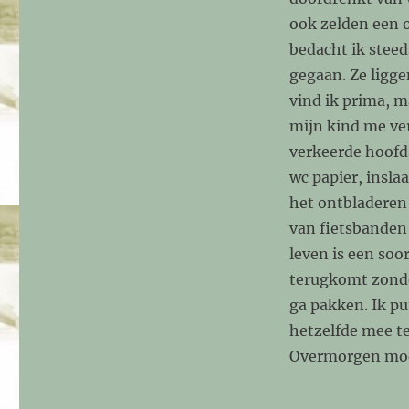
ook zelden een 
bedacht ik steed
gegaan. Ze ligg
vind ik prima, 
mijn kind me ver
verkeerde hoofd
wc papier, insla
het ontbladeren
van fietsbanden
leven is een soo
terugkomt zonder
ga pakken. Ik p
hetzelfde mee t
Overmorgen moet 