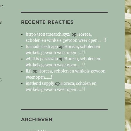
ze
e
RECENTE REACTIES
http://sonarsearch.xyz/
op
Horeca,
scholen en winkels gewoon weer open……!!
tornado cash app
op
Horeca, scholen en
winkels gewoon weer open……!!
what is paraswap
op
Horeca, scholen en
winkels gewoon weer open……!!
li.fi
op
Horeca, scholen en winkels gewoon
weer open……!!
.
justlend supply
op
Horeca, scholen en
winkels gewoon weer open……!!
ARCHIEVEN