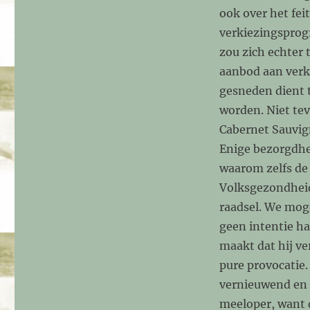
ook over het fei
verkiezingspro
zou zich echter 
aanbod aan verki
gesneden dient t
worden. Niet teve
Cabernet Sauvig
Enige bezorgdhe
waarom zelfs de
Volksgezondheid
raadsel. We moge
geen intentie ha
maakt dat hij ve
pure provocatie. 
vernieuwend en f
meeloper, want d