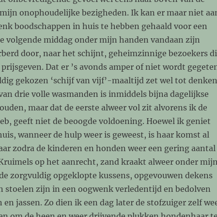
 mijn onophoudelijke bezigheden. Ik kan er maar niet aa
enk boodschappen in huis te hebben gehaald voor een
e de volgende middag onder mijn handen vandaan zijn
berd door, naar het schijnt, geheimzinnige bezoekers d
prijsgeven. Dat er ’s avonds amper of niet wordt gegete
dig gekozen ‘schijf van vijf’-maaltijd zet wel tot denken
an drie volle wasmanden is inmiddels bijna dagelijkse
houden, maar dat de eerste alweer vol zit alvorens ik de
eb, geeft niet de beoogde voldoening. Hoewel ik geniet
uis, wanneer de hulp weer is geweest, is haar komst al
baar zodra de kinderen en honden weer een gering aantal
. Kruimels op het aanrecht, zand kraakt alweer onder mij
de zorgvuldig opgeklopte kussens, opgevouwen dekens
 stoelen zijn in een oogwenk verledentijd en bedolven
en jassen. Zo dien ik een dag later de stofzuiger zelf we
en om de heen en weer drijvende plukken hondenhaar t