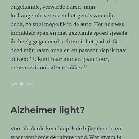
ongekamde, verwarde haren, mijn
loshangende veters en het gemis van mijn
beha, zo snel mogelijk in de auto. Het hek was
inmiddels open en met gezwinde spoed sjeesde
ik, hevig gegeneerd, achteruit het pad af. Ik
deed mijn raam open en en passant riep ik naar
buiten: “U kunt naar binnen gaan hoor,
mevrouw is ook al vertrokken”.
Geplaatst
juni 18, 2017
op
Alzheimer light?
Voor de derde keer loop ik de bijkeuken in en
staar wanhopig de ruimte rond. Wat kwam ik