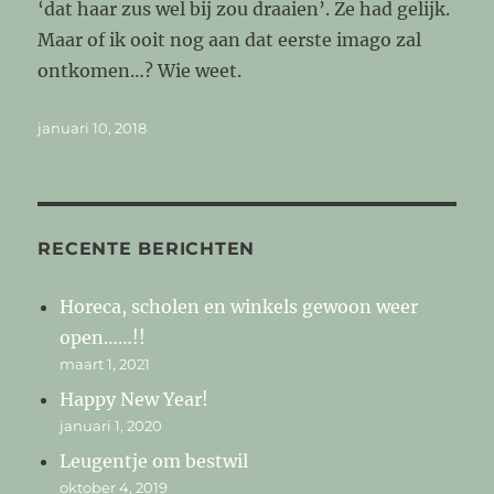
‘dat haar zus wel bij zou draaien’. Ze had gelijk.
Maar of ik ooit nog aan dat eerste imago zal
ontkomen…? Wie weet.
Geplaatst
januari 10, 2018
op
RECENTE BERICHTEN
Horeca, scholen en winkels gewoon weer
open……!!
maart 1, 2021
Happy New Year!
januari 1, 2020
Leugentje om bestwil
oktober 4, 2019