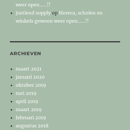
weer open……!!
justlend supply
op
Horeca, scholen en
winkels gewoon weer open……!!
ARCHIEVEN
maart 2021
januari 2020
oktober 2019
mei 2019
april 2019
maart 2019
februari 2019
augustus 2018