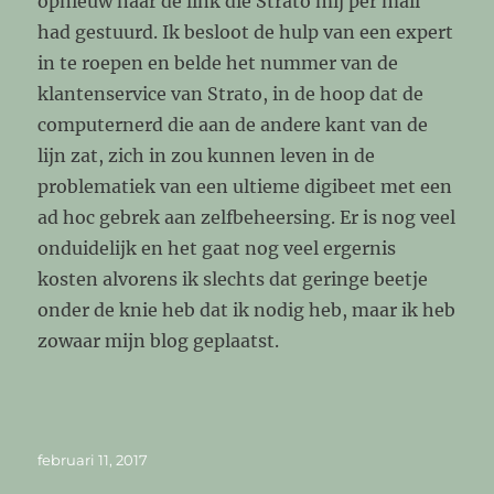
opnieuw naar de link die Strato mij per mail
had gestuurd. Ik besloot de hulp van een expert
in te roepen en belde het nummer van de
klantenservice van Strato, in de hoop dat de
computernerd die aan de andere kant van de
lijn zat, zich in zou kunnen leven in de
problematiek van een ultieme digibeet met een
ad hoc gebrek aan zelfbeheersing. Er is nog veel
onduidelijk en het gaat nog veel ergernis
kosten alvorens ik slechts dat geringe beetje
onder de knie heb dat ik nodig heb, maar ik heb
zowaar mijn blog geplaatst.
Geplaatst
februari 11, 2017
op