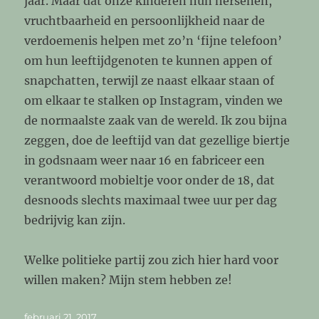
jaar. Maar dat onze kinderen hun hersenen,
vruchtbaarheid en persoonlijkheid naar de
verdoemenis helpen met zo’n ‘fijne telefoon’
om hun leeftijdgenoten te kunnen appen of
snapchatten, terwijl ze naast elkaar staan of
om elkaar te stalken op Instagram, vinden we
de normaalste zaak van de wereld. Ik zou bijna
zeggen, doe de leeftijd van dat gezellige biertje
in godsnaam weer naar 16 en fabriceer een
verantwoord mobieltje voor onder de 18, dat
desnoods slechts maximaal twee uur per dag
bedrijvig kan zijn.
Welke politieke partij zou zich hier hard voor
willen maken? Mijn stem hebben ze!
Geplaatst
februari 21, 2017