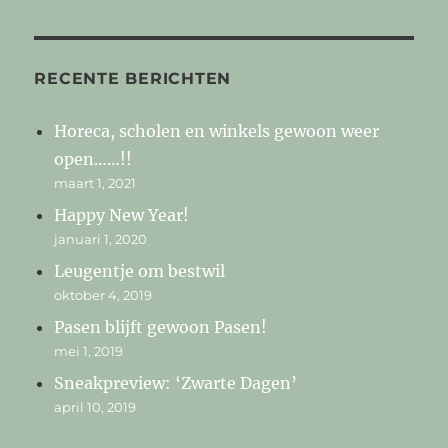
RECENTE BERICHTEN
Horeca, scholen en winkels gewoon weer
open……!!
maart 1, 2021
Happy New Year!
januari 1, 2020
Leugentje om bestwil
oktober 4, 2019
Pasen blijft gewoon Pasen!
mei 1, 2019
Sneakpreview: ‘Zwarte Dagen’
april 10, 2019