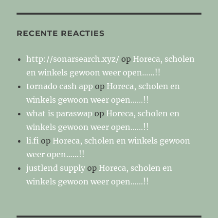
RECENTE REACTIES
http://sonarsearch.xyz/
op
Horeca, scholen
en winkels gewoon weer open……!!
tornado cash app
op
Horeca, scholen en
winkels gewoon weer open……!!
what is paraswap
op
Horeca, scholen en
winkels gewoon weer open……!!
li.fi
op
Horeca, scholen en winkels gewoon
weer open……!!
justlend supply
op
Horeca, scholen en
winkels gewoon weer open……!!