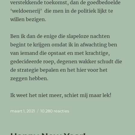
verstekkende toekomst, dan de goedbedoelde
‘weldoenerij’ die men in de politiek lijkt te
willen bezigen.
Ben ik dan de enige die slapeloze nachten
begint te krijgen omdat ik in afwachting ben
van iemand die opstaat en met krachtige,
gedecideerde roep, degenen wakker schudt die
de strategie bepalen en het hier voor het
zeggen hebben.
Ik weet het niet meer, schiet mij maar lek!
Geplaatst
op
maart 1, 2021
10.280 reacties
op
Horeca,
scholen
en