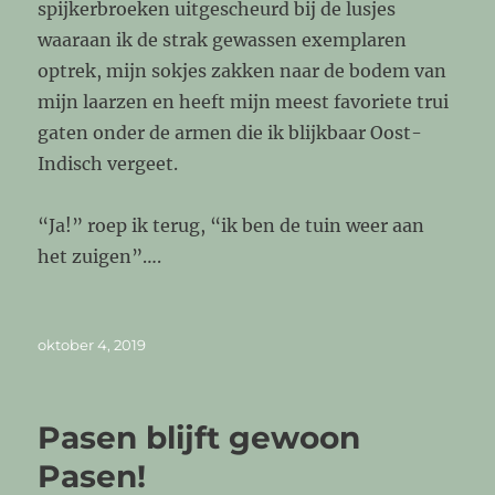
spijkerbroeken uitgescheurd bij de lusjes
waaraan ik de strak gewassen exemplaren
optrek, mijn sokjes zakken naar de bodem van
mijn laarzen en heeft mijn meest favoriete trui
gaten onder de armen die ik blijkbaar Oost-
Indisch vergeet.
“Ja!” roep ik terug, “ik ben de tuin weer aan
het zuigen”….
Geplaatst
oktober 4, 2019
op
Pasen blijft gewoon
Pasen!