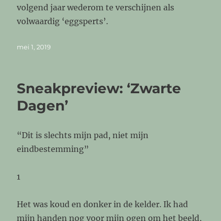
volgend jaar wederom te verschijnen als
volwaardig ‘eggsperts’.
Geplaatst
mei 1, 2019
op
Sneakpreview: ‘Zwarte
Dagen’
“Dit is slechts mijn pad, niet mijn
eindbestemming”
1
Het was koud en donker in de kelder. Ik had
mijn handen nog voor mijn ogen om het beeld,