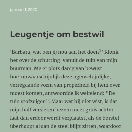
Geplaatst
januari 1, 2020
op
Leugentje om bestwil
‘Barbara, wat ben jij nou aan het doen?’ Klonk
het over de schutting, vanuit de tuin van mijn
buurman. Me er plots danig van bewust
hoe onwaarschijnlijk deze ogenschijnlijke,
verregaande vorm van properheid bij hem over
moest komen, antwoordde ik weifelend: “De
tuin stofzuigen”. Maar wat hij niet wist, is dat
mijn half versleten bezem meer gruis achter
laat dan erdoor wordt verplaatst, als de borstel
überhaupt al aan de steel blijft zitten, waardoor