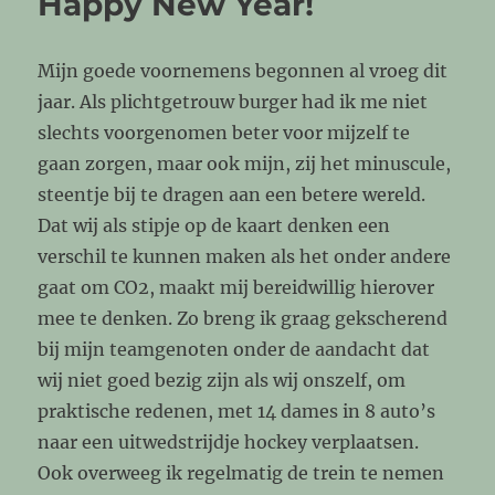
Happy New Year!
winkels
gewoon
weer
Mijn goede voornemens begonnen al vroeg dit
open……!!
jaar. Als plichtgetrouw burger had ik me niet
slechts voorgenomen beter voor mijzelf te
gaan zorgen, maar ook mijn, zij het minuscule,
steentje bij te dragen aan een betere wereld.
Dat wij als stipje op de kaart denken een
verschil te kunnen maken als het onder andere
gaat om CO2, maakt mij bereidwillig hierover
mee te denken. Zo breng ik graag gekscherend
bij mijn teamgenoten onder de aandacht dat
wij niet goed bezig zijn als wij onszelf, om
praktische redenen, met 14 dames in 8 auto’s
naar een uitwedstrijdje hockey verplaatsen.
Ook overweeg ik regelmatig de trein te nemen